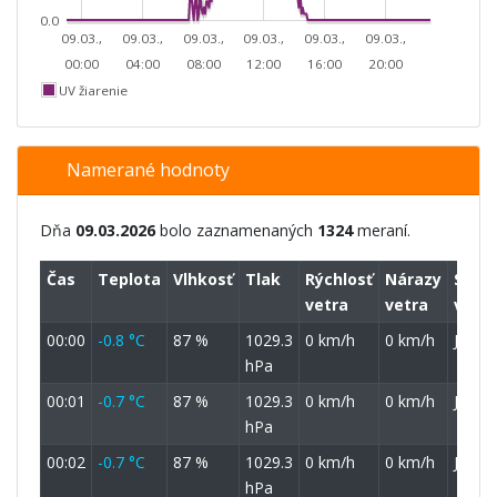
0.0
09.03.,
09.03.,
09.03.,
09.03.,
09.03.,
09.03.,
00:00
04:00
08:00
12:00
16:00
20:00
UV žiarenie
Namerané hodnoty
Dňa
09.03.2026
bolo zaznamenaných
1324
meraní.
Čas
Teplota
Vlhkosť
Tlak
Rýchlosť
Nárazy
Smer
vetra
vetra
vetra
00:00
-0.8 °C
87 %
1029.3
0 km/h
0 km/h
J
hPa
00:01
-0.7 °C
87 %
1029.3
0 km/h
0 km/h
J
hPa
00:02
-0.7 °C
87 %
1029.3
0 km/h
0 km/h
J
hPa