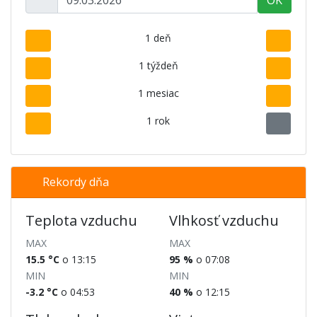
OK
1 deň
1 týždeň
1 mesiac
1 rok
Rekordy dňa
Teplota vzduchu
Vlhkosť vzduchu
MAX
MAX
15.5 °C
o 13:15
95 %
o 07:08
MIN
MIN
-3.2 °C
o 04:53
40 %
o 12:15