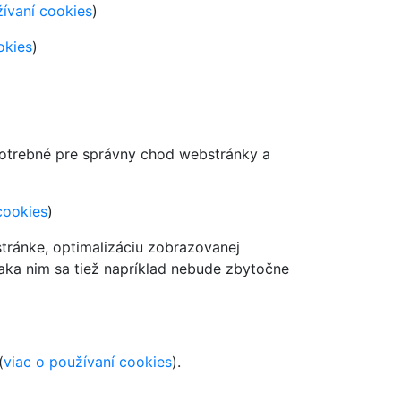
žívaní cookies
)
okies
)
 potrebné pre správny chod webstránky a
cookies
)
stránke,
optimalizáciu zobrazovanej
aka nim sa tiež napríklad nebude zbytočne
(
viac o používaní cookies
).