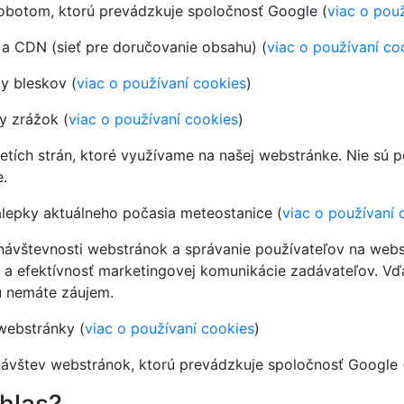
robotom, ktorú prevádzkuje spoločnosť Google (
viac o pou
 a CDN (sieť pre doručovanie obsahu) (
viac o používaní co
y bleskov (
viac o používaní cookies
)
y zrážok (
viac o používaní cookies
)
tretích strán, ktoré využívame na našej webstránke. Nie sú
e.
lepky aktuálneho počasia meteostanice (
viac o používaní 
u návštevnosti webstránok a správanie používateľov na web
 a efektívnosť marketingovej komunikácie zadávateľov. Vď
ú nemáte záujem.
webstránky (
viac o používaní cookies
)
 návštev webstránok, ktorú prevádzkuje spoločnosť Google 