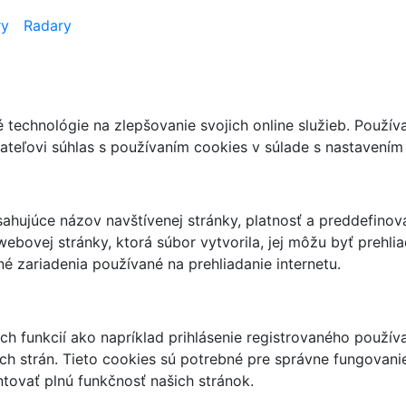
ry
Radary
technológie na zlepšovanie svojich online služieb. Použí
teľovi súhlas s používaním cookies v súlade s nastavením 
ahujúce názov navštívenej stránky, platnosť a preddefinov
webovej stránky, ktorá súbor vytvorila, jej môžu byť prehl
é zariadenia používané na prehliadanie internetu.
 funkcií ako napríklad prihlásenie registrovaného používa
ích strán. Tieto cookies sú potrebné pre správne fungovani
ovať plnú funkčnosť našich stránok.