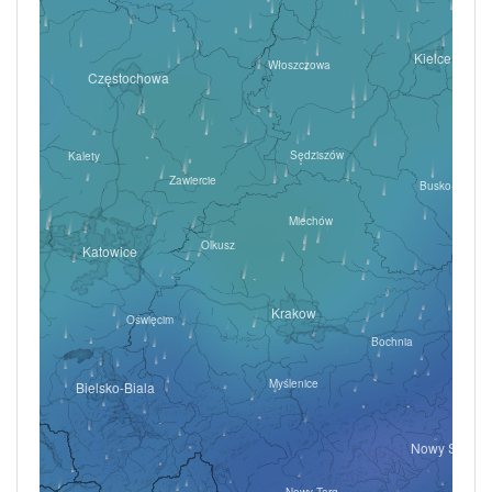
Kielce
Włoszczowa
Częstochowa
dzień
Sędziszów
Kalety
Zawiercie
Busko-Zdrój
Miechów
Olkusz
Katowice
Rybnik
Krakow
Oświęcim
T
Bochnia
Myślenice
Bielsko-Biala
Nowy Sącz