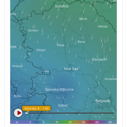
Nădlac
Subotica
Mohács
Senta
Kikinda
Sombor
Becej
Vrbas
Osijek
Odzaci
Zrenjanin
Vinkovci
Novi Sad
Ilok
Kovacica
Sremska Mitrovica
Brčko
Belgrade
Sabac
Saturday 8 - 7:00
Tuzla
Loznica
kt
0
5
10
20
30
40
60