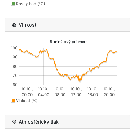
Rosný bod (°C)
Vlhkosť
(5-minútový priemer)
100
90
80
70
60
10.10.,
10.10.,
10.10.,
10.10.,
10.10.,
10.10.,
00:00
04:00
08:00
12:00
16:00
20:00
Vlhkosť (%)
Atmosférický tlak