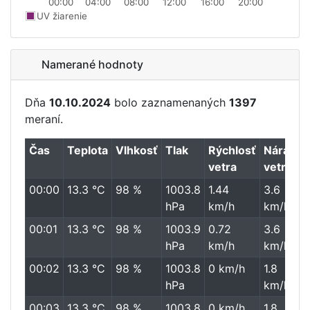
00:00
04:00
08:00
12:00
16:00
20:00
UV žiarenie
Namerané hodnoty
Dňa
10.10.2024
bolo zaznamenaných
1397
meraní.
Čas
Teplota
Vlhkosť
Tlak
Rýchlosť
Nárazy
vetra
vetra
00:00
13.3 °C
98 %
1003.8
1.44
3.6
hPa
km/h
km/h
00:01
13.3 °C
98 %
1003.9
0.72
3.6
hPa
km/h
km/h
00:02
13.3 °C
98 %
1003.8
0 km/h
1.8
hPa
km/h
00:03
13.3 °C
98 %
1003.8
0 km/h
1.8