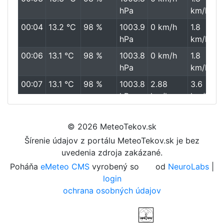
hPa
km/h
00:04
13.2 °C
98 %
1003.9
0 km/h
1.8
hPa
km/h
00:06
13.1 °C
98 %
1003.8
0 km/h
1.8
hPa
km/h
00:07
13.1 °C
98 %
1003.8
2.88
3.6
hPa
km/h
km/h
00:08
13.2 °C
98 %
1003.7
1.08
3.6
hPa
km/h
km/h
© 2026 MeteoTekov.sk
Šírenie údajov z portálu MeteoTekov.sk je bez
00:09
13.2 °C
98 %
1003.6
1.44
1.8
uvedenia zdroja zakázané.
hPa
km/h
km/h
Poháňa
eMeteo CMS
vyrobený so
od
NeuroLabs
|
00:10
13.3 °C
98 %
1003.7
2.16
5.4
login
hPa
km/h
km/h
ochrana osobných údajov
00:11
13.3 °C
98 %
1003.7
0 km/h
5.4
hPa
km/h