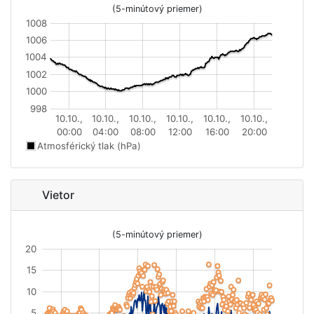
(5-minútový priemer)
1008
1006
1004
1002
1000
998
10.10.,
10.10.,
10.10.,
10.10.,
10.10.,
10.10.,
00:00
04:00
08:00
12:00
16:00
20:00
Atmosférický tlak (hPa)
Vietor
(5-minútový priemer)
20
15
10
5