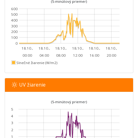
(5-minútový priemer)
600
500
400
300
200
100
0
18.10.,
18.10.,
18.10.,
18.10.,
18.10.,
18.10.,
00:00
04:00
08:00
12:00
16:00
20:00
Slnečné žiarenie (W/m2)
UV žiarenie
(5-minútový priemer)
5
4
3
2
1