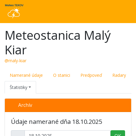
Meteostanica Malý
Kiar
@maly-kiar
Namerané údaje
O stanici
Predpoveď
Radary
Štatistiky
Archív
Údaje namerané dňa 18.10.2025