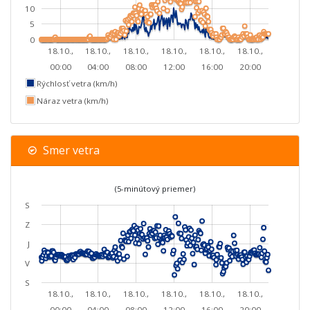
10
5
0
18.10.,
18.10.,
18.10.,
18.10.,
18.10.,
18.10.,
00:00
04:00
08:00
12:00
16:00
20:00
Rýchlosť vetra (km/h)
Náraz vetra (km/h)
Smer vetra
(5-minútový priemer)
S
Z
J
V
S
18.10.,
18.10.,
18.10.,
18.10.,
18.10.,
18.10.,
00:00
04:00
08:00
12:00
16:00
20:00