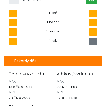
OK
1 deň
1 týždeň
1 mesiac
1 rok
Rekordy dňa
Teplota vzduchu
Vlhkosť vzduchu
MAX
MAX
13.6 °C
o 14:44
99 %
o 01:03
MIN
MIN
0.9 °C
o 23:09
42 %
o 15:46