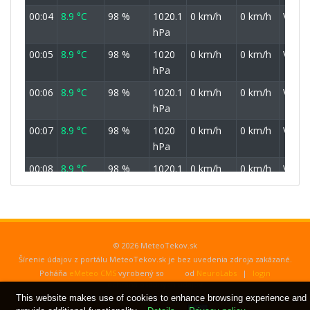
00:04
8.9 °C
98 %
1020.1
0 km/h
0 km/h
V
hPa
00:05
8.9 °C
98 %
1020
0 km/h
0 km/h
VJV
hPa
00:06
8.9 °C
98 %
1020.1
0 km/h
0 km/h
VJV
hPa
00:07
8.9 °C
98 %
1020
0 km/h
0 km/h
V
hPa
00:08
8.9 °C
98 %
1020.1
0 km/h
0 km/h
V
hPa
00:09
8.9 °C
98 %
1020
0 km/h
0 km/h
JV
hPa
00:10
8.9 °C
98 %
1020.1
0 km/h
0 km/h
VJV
© 2026 MeteoTekov.sk
Šírenie údajov z portálu MeteoTekov.sk je bez uvedenia zdroja zakázané.
hPa
Poháňa
eMeteo CMS
vyrobený so
od
NeuroLabs
|
login
00:11
8.9 °C
98 %
1020
0 km/h
0 km/h
VJV
ochrana osobných údajov
hPa
This website makes use of cookies to enhance browsing experience and