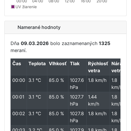
00:00
04:00
08:00
12:00
16:00
20:00
UV žiarenie
Namerané hodnoty
Dňa
09.03.2026
bolo zaznamenaných
1325
meraní.
Čas
Teplota
Vlhkosť
Tlak
Rýchlosť
Nárazy
vetra
vetra
00:00
3.1 °C
85.0 %
1027.6
1.8 km/h
1.8
hPa
km/h
00:01
3.1 °C
85.0 %
1027.7
1.44
1.8
hPa
km/h
km/h
00:02
3.1 °C
85.0 %
1027.8
1.8 km/h
1.8
hPa
km/h
00:03
3.2 °C
85.0 %
1027.9
1.8 km/h
1.8