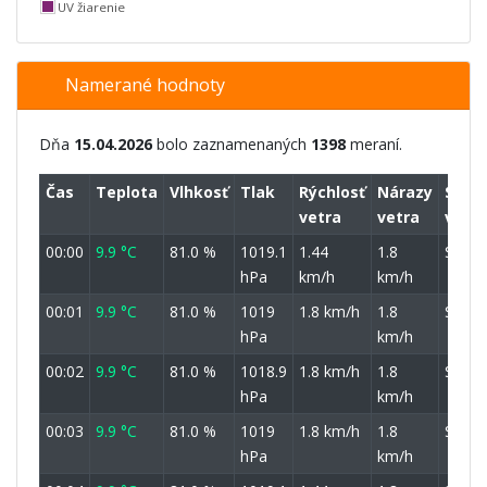
UV žiarenie
Namerané hodnoty
Dňa
15.04.2026
bolo zaznamenaných
1398
meraní.
Čas
Teplota
Vlhkosť
Tlak
Rýchlosť
Nárazy
Smer
vetra
vetra
vetra
00:00
9.9 °C
81.0 %
1019.1
1.44
1.8
SSZ
hPa
km/h
km/h
00:01
9.9 °C
81.0 %
1019
1.8 km/h
1.8
SSZ
hPa
km/h
00:02
9.9 °C
81.0 %
1018.9
1.8 km/h
1.8
SSZ
hPa
km/h
00:03
9.9 °C
81.0 %
1019
1.8 km/h
1.8
SSZ
hPa
km/h