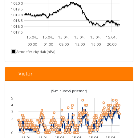
1020.0
1019.5
1019.0
1018.5
1018.0
1017.5
15.04.,
15.04.,
15.04.,
15.04.,
15.04.,
15.04.,
00:00
04:00
08:00
12:00
16:00
20:00
Atmosférický tlak (hPa)
Vietor
(5-minútový priemer)
5
4
3
2
1
0
15.04.,
15.04.,
15.04.,
15.04.,
15.04.,
15.04.,