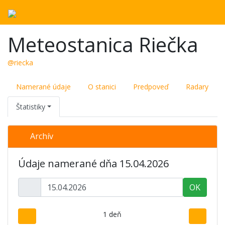
Meteostanica Riečka
@riecka
Namerané údaje
O stanici
Predpoveď
Radary
Štatistiky
Archív
Údaje namerané dňa 15.04.2026
OK
1 deň