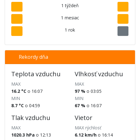
1 týždeň
1 mesiac
1 rok
Rekordy dňa
Teplota vzduchu
Vlhkosť vzduchu
MAX
MAX
16.2 °C
o 16:07
97 %
o 03:05
MIN
MIN
8.7 °C
o 04:59
67 %
o 16:07
Tlak vzduchu
Vietor
MAX
MAX rýchlosť
1020.3 hPa
o 12:13
6.12 km/h
o 16:14