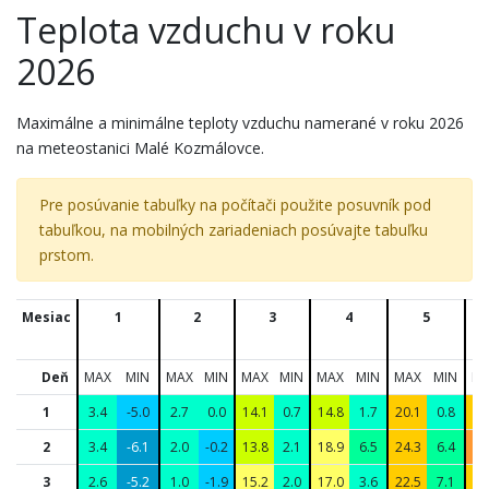
Teplota vzduchu v roku
2026
Maximálne a minimálne teploty vzduchu namerané v roku 2026
na meteostanici Malé Kozmálovce.
Pre posúvanie tabuľky na počítači použite posuvník pod
tabuľkou, na mobilných zariadeniach posúvajte tabuľku
prstom.
Mesiac
1
2
3
4
5
Deň
MAX
MIN
MAX
MIN
MAX
MIN
MAX
MIN
MAX
MIN
M
1
3.4
-5.0
2.7
0.0
14.1
0.7
14.8
1.7
20.1
0.8
21
2
3.4
-6.1
2.0
-0.2
13.8
2.1
18.9
6.5
24.3
6.4
27
3
2.6
-5.2
1.0
-1.9
15.2
2.0
17.0
3.6
22.5
7.1
23