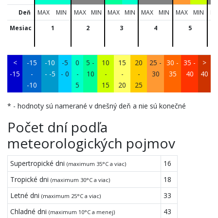
Deň
MAX
MIN
MAX
MIN
MAX
MIN
MAX
MIN
MAX
MIN
M
Mesiac
1
2
3
4
5
<
-15
-10
-5
0
5 -
10
15
20
25 -
30 -
35 -
>
-15
-
- -5
- 0
-
10
-
-
-
30
35
40
40
-10
5
15
20
25
* - hodnoty sú namerané v dnešný deň a nie sú konečné
Počet dní podľa
meteorologických pojmov
Supertropické dni
16
(maximum 35°C a viac)
Tropické dni
18
(maximum 30°C a viac)
Letné dni
33
(maximum 25°C a viac)
Chladné dni
43
(maximum 10°C a menej)