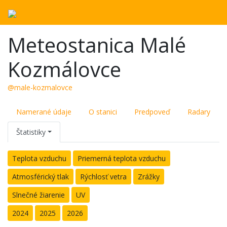
Meteostanica Malé
Kozmálovce
@male-kozmalovce
Namerané údaje
O stanici
Predpoveď
Radary
Štatistiky
Teplota vzduchu
Priemerná teplota vzduchu
Atmosférický tlak
Rýchlosť vetra
Zrážky
Slnečné žiarenie
UV
2024
2025
2026