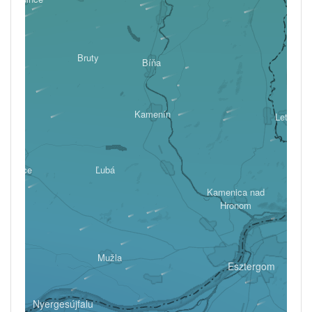
Bruty
Bíňa
vodín
Kamenín
Letkés
Gbelce
Ľubá
Kamenica nad
Hronom
Mužla
Esztergom
Nyergesújfalu