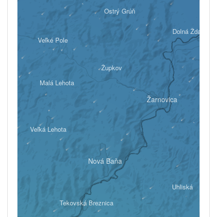
Ostrý Grúň
Dolná Ždaňa
Veľké Pole
Župkov
Vy
Malá Lehota
Žarnovica
Veľká Lehota
Nová Baňa
Uhliská
Tekovská Breznica