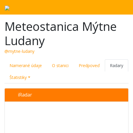
Meteostanica Mýtne
Ludany
@mytne-ludany
Namerané údaje
O stanici
Predpoveď
Radary
Štatistiky
iRadar