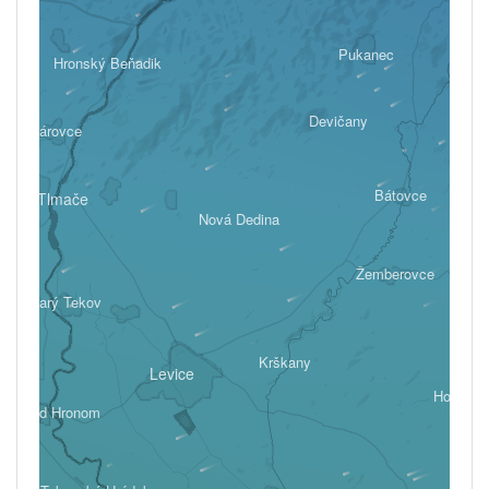
Pukanec
Hronský Beňadik
Devičany
Kozárovce
Bátovce
Tlmače
Nová Dedina
Žemberovce
Starý Tekov
Krškany
Levice
Hontians
lná nad Hronom