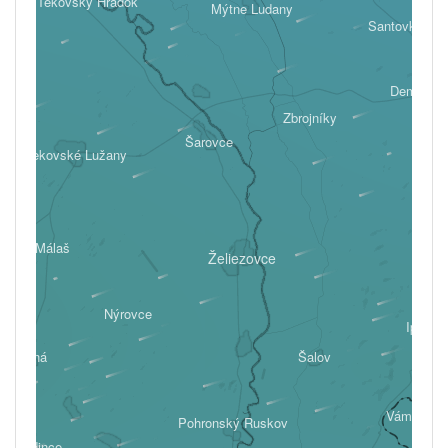
Tekovský Hrádok
Mýtne Ludany
Santovka
Demandic
Zbrojníky
Šarovce
Tekovské Lužany
Málaš
Želiezovce
Nýrovce
Ipeľsk
Farná
Šalov
Vámosmik
Pohronský Ruskov
ké Ludince