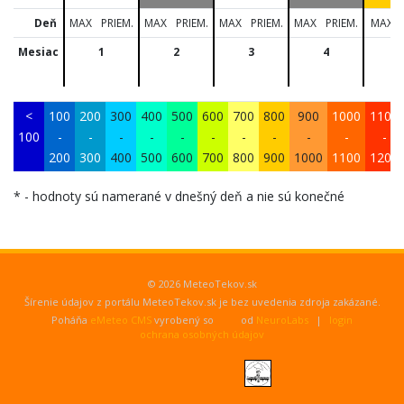
Deň
MAX
PRIEM.
MAX
PRIEM.
MAX
PRIEM.
MAX
PRIEM.
MAX
Mesiac
1
2
3
4
<
100
200
300
400
500
600
700
800
900
1000
1100
100
-
-
-
-
-
-
-
-
-
-
-
200
300
400
500
600
700
800
900
1000
1100
1200
* - hodnoty sú namerané v dnešný deň a nie sú konečné
© 2026 MeteoTekov.sk
Šírenie údajov z portálu MeteoTekov.sk je bez uvedenia zdroja zakázané.
Poháňa
eMeteo CMS
vyrobený so
od
NeuroLabs
|
login
ochrana osobných údajov