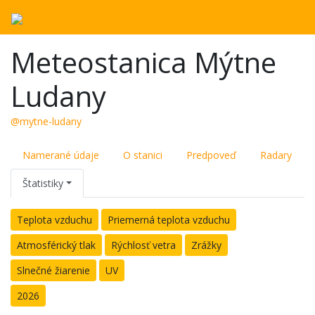
Meteostanica Mýtne
Ludany
@mytne-ludany
Namerané údaje
O stanici
Predpoveď
Radary
Štatistiky
Teplota vzduchu
Priemerná teplota vzduchu
Atmosférický tlak
Rýchlosť vetra
Zrážky
Slnečné žiarenie
UV
2026