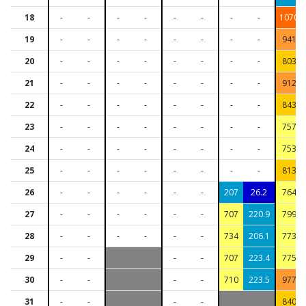
18
-
-
-
-
-
-
-
-
1070
19
-
-
-
-
-
-
-
-
941
20
-
-
-
-
-
-
-
-
803
21
-
-
-
-
-
-
-
-
912
22
-
-
-
-
-
-
-
-
843
23
-
-
-
-
-
-
-
-
757
24
-
-
-
-
-
-
-
-
753
25
-
-
-
-
-
-
-
-
813
26
-
-
-
-
-
-
207
26.2
764
27
-
-
-
-
-
-
707
220.9
799
28
-
-
-
-
-
-
734
206.1
773
29
-
-
-
-
707
223.4
775
30
-
-
-
-
710
223.5
977
31
-
-
-
-
840