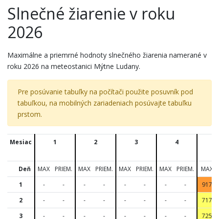
Slnečné žiarenie v roku
2026
Maximálne a priemrné hodnoty slnečného žiarenia namerané v
roku 2026 na meteostanici Mýtne Ludany.
Pre posúvanie tabuľky na počítači použite posuvník pod
tabuľkou, na mobilných zariadeniach posúvajte tabuľku
prstom.
Mesiac
1
2
3
4
Deň
MAX
PRIEM.
MAX
PRIEM.
MAX
PRIEM.
MAX
PRIEM.
MAX
1
-
-
-
-
-
-
-
-
917
2
-
-
-
-
-
-
-
-
717
3
-
-
-
-
-
-
-
-
725