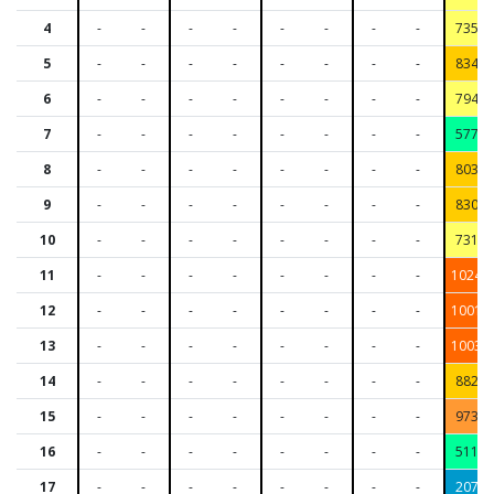
4
-
-
-
-
-
-
-
-
735
5
-
-
-
-
-
-
-
-
834
6
-
-
-
-
-
-
-
-
794
7
-
-
-
-
-
-
-
-
577
8
-
-
-
-
-
-
-
-
803
9
-
-
-
-
-
-
-
-
830
10
-
-
-
-
-
-
-
-
731
11
-
-
-
-
-
-
-
-
1024
12
-
-
-
-
-
-
-
-
1001
13
-
-
-
-
-
-
-
-
1003
14
-
-
-
-
-
-
-
-
882
15
-
-
-
-
-
-
-
-
973
16
-
-
-
-
-
-
-
-
511
17
-
-
-
-
-
-
-
-
207